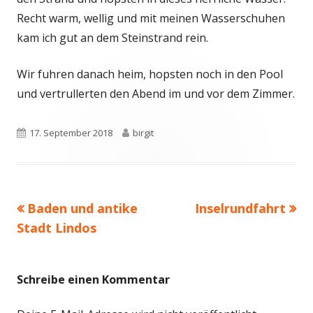
Recht warm, wellig und mit meinen Wasserschuhen
kam ich gut an dem Steinstrand rein.
Wir fuhren danach heim, hopsten noch in den Pool
und vertrullerten den Abend im und vor dem Zimmer.
Veröffentlicht
17. September 2018
Autor
birgit
am
Vorheriger
Baden und antike
Nächster
Inselrundfahrt
Beitragsnavigation
Stadt Lindos
Beitrag:
Beitrag
Schreibe einen Kommentar