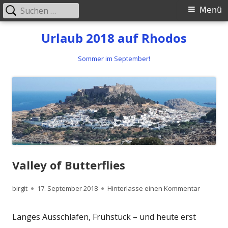
Suchen
Primäres
Menü
nach:
Menü
Springe
Urlaub 2018 auf Rhodos
zum
Sommer im September!
Inhalt
Valley of Butterflies
Autor
birgit
Veröffentlicht
17. September 2018
Hinterlasse einen Kommentar
zu Valley
am
Langes Ausschlafen, Frühstück – und heute erst